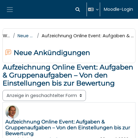
Zum Hauptinhalt
Moodle-Login
Sucheingabe umschalten
Website-Übersicht
Website
Neue Ankündigungen
Aufzeichnung Online Event: Aufgaben & Gruppenaufgaben – Von den Einstellungen bis zur Bewertung
Neue Ankündigungen
Aufzeichnung Online Event: Aufgaben
& Gruppenaufgaben – Von den
Einstellungen bis zur Bewertung
Anzeigemodus
Anzahl Antworten: 0
Aufzeichnung Online Event: Aufgaben &
Gruppenaufgaben – Von den Einstellungen bis zur
Bewertung